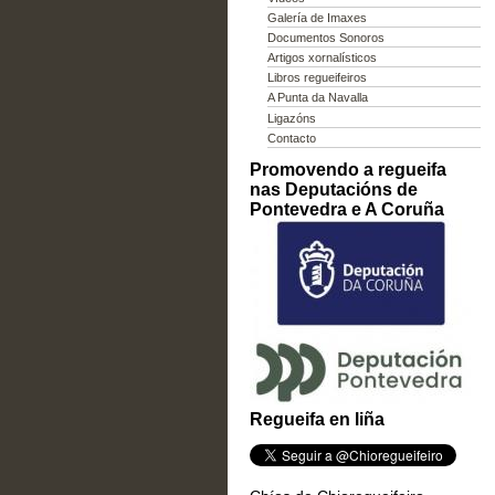
Galería de Imaxes
Documentos Sonoros
Artigos xornalísticos
Libros regueifeiros
A Punta da Navalla
Ligazóns
Contacto
Promovendo a regueifa
nas Deputacións de
Pontevedra e A Coruña
Regueifa en liña