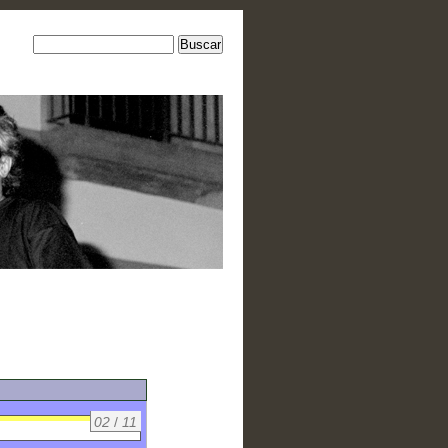
02
/
11