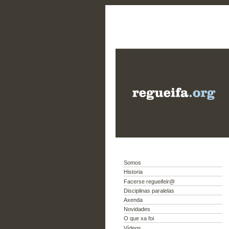
Somos
Historia
Facerse regueifeir@
Disciplinas paralelas
Axenda
Novidades
O que xa foi
Vídeos