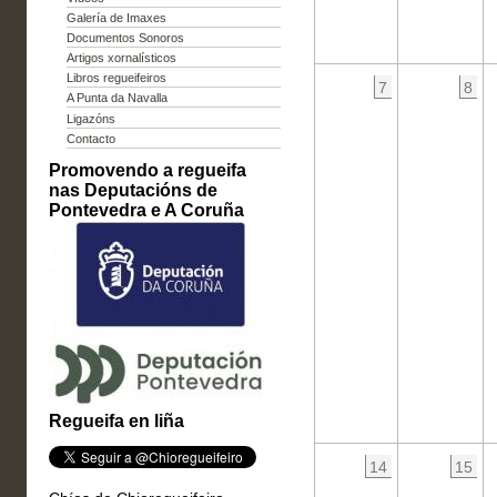
Galería de Imaxes
Documentos Sonoros
Artigos xornalísticos
Libros regueifeiros
7
8
A Punta da Navalla
Ligazóns
Contacto
Promovendo a regueifa
nas Deputacións de
Pontevedra e A Coruña
Regueifa en liña
14
15