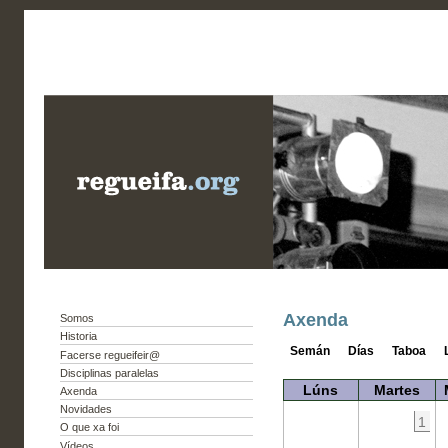
Axenda
Somos
Historia
Semán
Días
Taboa
Facerse regueifeir@
Disciplinas paralelas
Lúns
Martes
Axenda
Novidades
1
O que xa foi
Vídeos