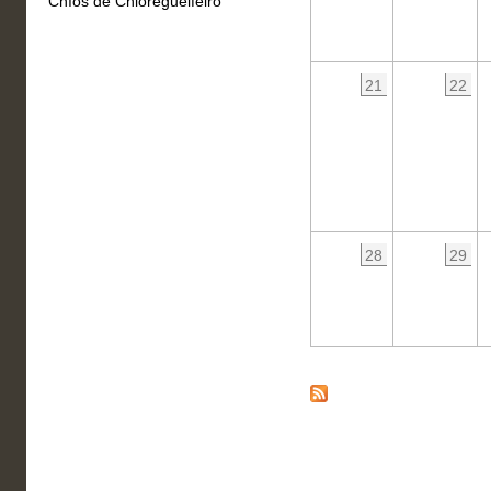
Chíos de Chioregueifeiro
21
22
28
29