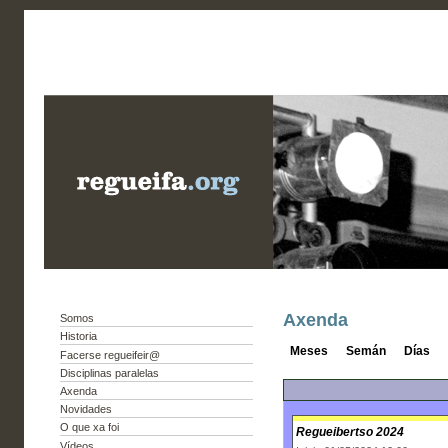
Axenda
Somos
Historia
Meses
Semán
Días
Facerse regueifeir@
Disciplinas paralelas
Axenda
Novidades
O que xa foi
Regueibertso 2024
Vídeos