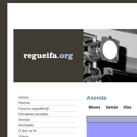
Axenda
Somos
Historia
Meses
Semán
Días
Facerse regueifeir@
Disciplinas paralelas
Axenda
Novidades
O que xa foi
Vídeos