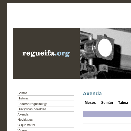
Axenda
Somos
Historia
Meses
Semán
Taboa
Facerse regueifeir@
Disciplinas paralelas
Axenda
Novidades
O que xa foi
Vídeos