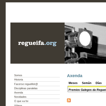
Axenda
Somos
Historia
Meses
Semán
Días
Facerse regueifeir@
Disciplinas paralelas
Premios Galegos da Regueif
Axenda
Novidades
O que xa foi
Vídeos