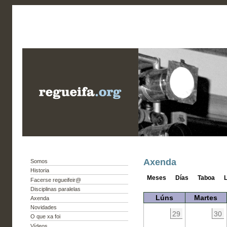
Axenda
Somos
Historia
Meses
Días
Taboa
L
Facerse regueifeir@
Disciplinas paralelas
Lúns
Martes
Axenda
Novidades
29
30
O que xa foi
Vídeos