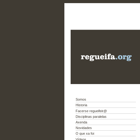
Somos
Historia
Facerse regueifeir@
Disciplinas paralelas
Axenda
Novidades
O que xa foi
Vídeos