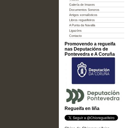
Galería de Imaxes
Documentos Sonoros
Artigos xornalísticos
Libros regueifeiros
A Punta da Navalla
Ligazóns
Contacto
Promovendo a regueifa
nas Deputacións de
Pontevedra e A Coruña
Regueifa en liña