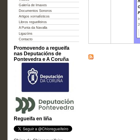
n
Galería de Imaxes
G
Documentos Sonoros
P
Artigos xornalísticos
I
Libros regueifeiros
2
A Punta da Navalla
Ligazóns
Contacto
Promovendo a regueifa
nas Deputacións de
Pontevedra e A Coruña
Regueifa en liña