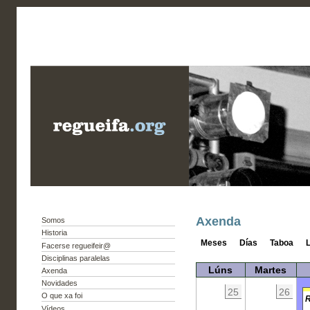
Axenda
Somos
Historia
Meses
Días
Taboa
L
Facerse regueifeir@
Disciplinas paralelas
Lúns
Martes
Axenda
Novidades
25
26
O que xa foi
R
Vídeos