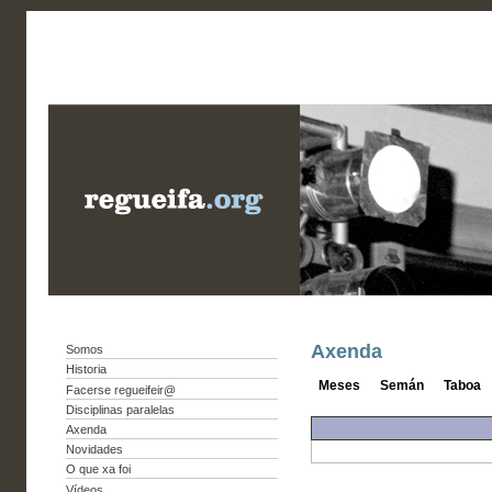
Axenda
Somos
Historia
Meses
Semán
Taboa
Facerse regueifeir@
Disciplinas paralelas
Axenda
Novidades
O que xa foi
Vídeos