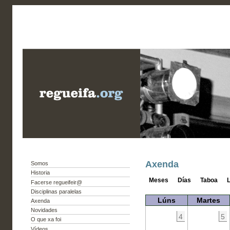
Axenda
Somos
Historia
Meses
Días
Taboa
L
Facerse regueifeir@
Disciplinas paralelas
Lúns
Martes
Axenda
Novidades
4
5
O que xa foi
Vídeos