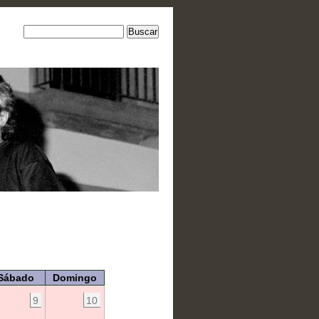
Sábado
Domingo
9
10