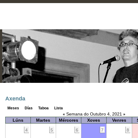
Axenda
Meses
Días
Taboa
Lista
Semana do Outubro 4, 2021
«
»
Lúns
Martes
Mércores
Xoves
Venres
4
5
6
7
8