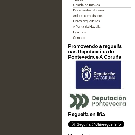
Galería de Imaxes
Documentos Sonoros
Artigos xornalísticos
Libros regueifeiros
A Punta da Navalla
Ligazóns
Contacto
Promovendo a regueifa
nas Deputacións de
Pontevedra e A Coruña
Regueifa en liña