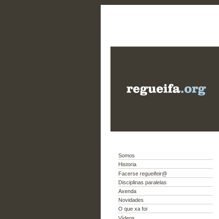
Somos
Historia
Facerse regueifeir@
Disciplinas paralelas
Axenda
Novidades
O que xa foi
Vídeos