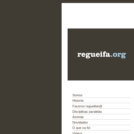
Somos
Historia
Facerse regueifeir@
Disciplinas paralelas
Axenda
Novidades
O que xa foi
Vídeos