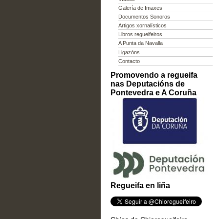
Galería de Imaxes
Documentos Sonoros
Artigos xornalísticos
Libros regueifeiros
A Punta da Navalla
Ligazóns
Contacto
Promovendo a regueifa
nas Deputacións de
Pontevedra e A Coruña
Regueifa en liña