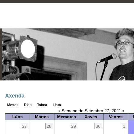
Axenda
Meses
Días
Taboa
Lista
Semana do Setembro 27, 2021
«
»
Lúns
Martes
Mércores
Xoves
Venres
27
28
29
30
1