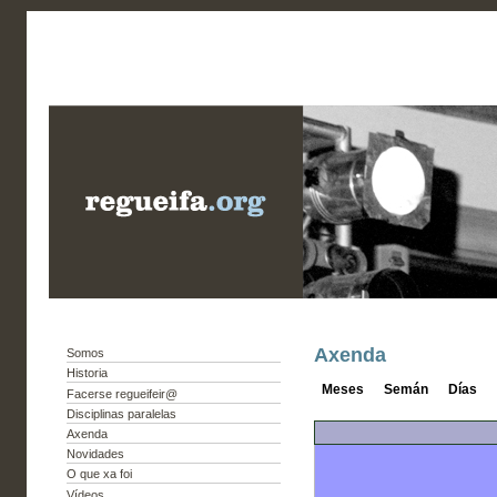
Axenda
Somos
Historia
Meses
Semán
Días
Facerse regueifeir@
Disciplinas paralelas
Axenda
Novidades
O que xa foi
Vídeos