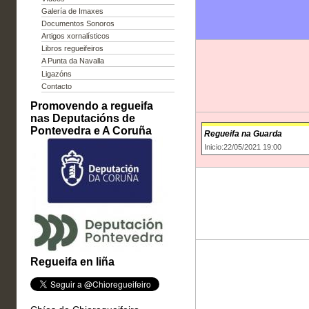
Galería de Imaxes
Documentos Sonoros
Artigos xornalísticos
Libros regueifeiros
A Punta da Navalla
Ligazóns
Contacto
Promovendo a regueifa
nas Deputacións de
Pontevedra e A Coruña
Regueifa na Guarda
Inicio:22/05/2021 19:00
Regueifa en liña