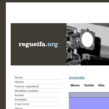
Axenda
Somos
Historia
Meses
Semán
Días
Facerse regueifeir@
Disciplinas paralelas
Axenda
Novidades
O que xa foi
Vídeos