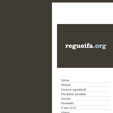
Somos
Historia
Facerse regueifeir@
Disciplinas paralelas
Axenda
Novidades
O que xa foi
Vídeos