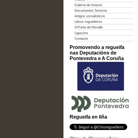
Galería de Imaxes
Documentos Sonoros
Artigos xornalísticos
Libros regueifeiros
A Punta da Navalla
Ligazóns
Contacto
Promovendo a regueifa
nas Deputacións de
Pontevedra e A Coruña
Regueifa en liña