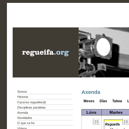
Axenda
Somos
Historia
Meses
Días
Taboa
L
Facerse regueifeir@
Disciplinas paralelas
Lúns
Martes
Axenda
Novidades
15
16
O que xa foi
Regueifa
Vídeos