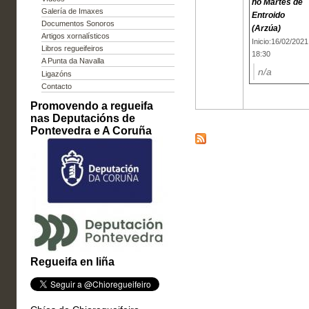
no Martes de
Galería de Imaxes
Entroido
Documentos Sonoros
(Arzúa)
Artigos xornalísticos
Inicio:16/02/2021
Libros regueifeiros
18:30
A Punta da Navalla
n/a
Ligazóns
Contacto
Promovendo a regueifa
nas Deputacións de
Pontevedra e A Coruña
Regueifa en liña