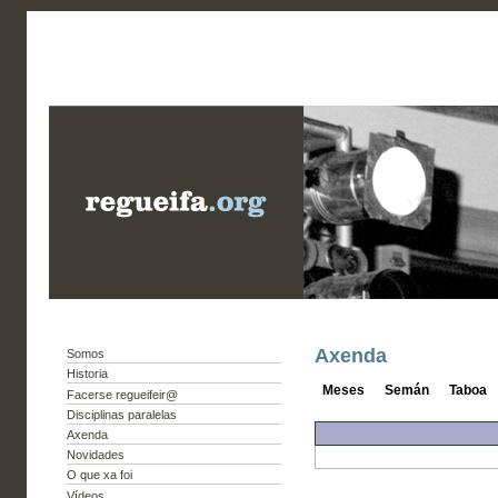
Axenda
Somos
Historia
Meses
Semán
Taboa
Facerse regueifeir@
Disciplinas paralelas
Axenda
Novidades
O que xa foi
Vídeos