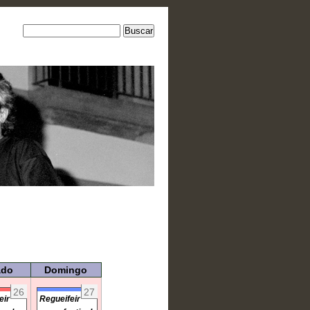
ado
Domingo
26
27
eir
Regueifeir