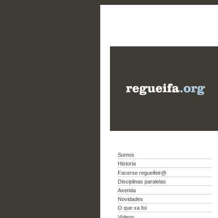
Somos
Historia
Facerse regueifeir@
Disciplinas paralelas
Axenda
Novidades
O que xa foi
Vídeos