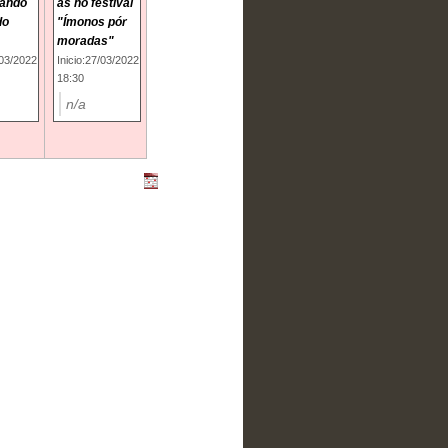
iando
as no festival
do
"Ímonos pór
moradas"
/03/2022
Inicio:27/03/2022
18:30
n/a