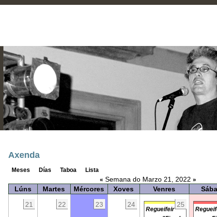
Axenda
Meses
Días
Taboa
Lista
Semana do Marzo 21, 2022
«
»
Lúns
Martes
Mércores
Xoves
Venres
Sáb
21
22
23
24
25
Regueifeir
Regueif