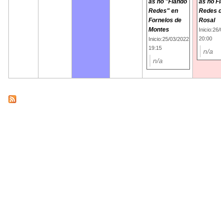
as no "Fiando
as no F
Redes" en
Redes 
Fornelos de
Rosal
Montes
Inicio:26
20:00
Inicio:25/03/2022
19:15
n/a
n/a