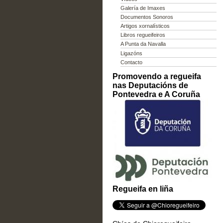
Galería de Imaxes
Documentos Sonoros
Artigos xornalísticos
Libros regueifeiros
A Punta da Navalla
Ligazóns
Contacto
Promovendo a regueifa
nas Deputacións de
Pontevedra e A Coruña
Regueifa en liña