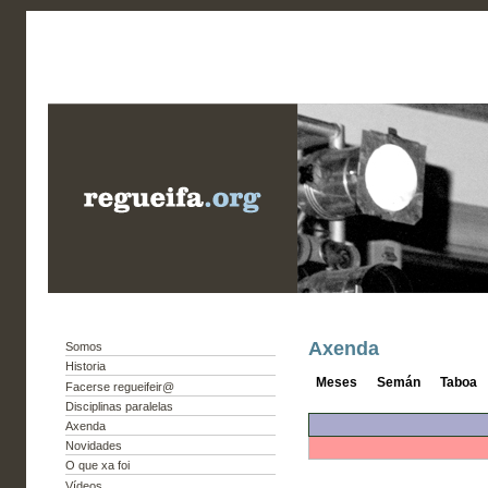
Axenda
Somos
Historia
Meses
Semán
Taboa
Facerse regueifeir@
Disciplinas paralelas
Axenda
Novidades
O que xa foi
Vídeos