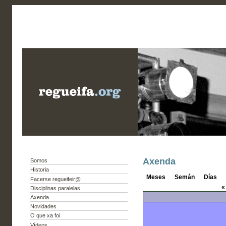
Axenda
Somos
Historia
Meses
Semán
Días
Facerse regueifeir@
«
Disciplinas paralelas
Axenda
Novidades
O que xa foi
Vídeos