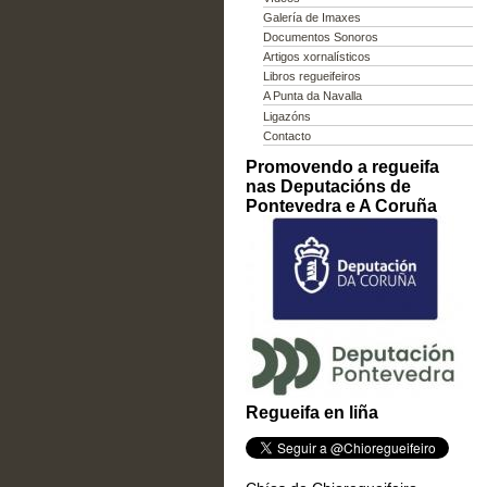
Galería de Imaxes
Documentos Sonoros
Artigos xornalísticos
Libros regueifeiros
A Punta da Navalla
Ligazóns
Contacto
Promovendo a regueifa
nas Deputacións de
Pontevedra e A Coruña
Regueifa en liña