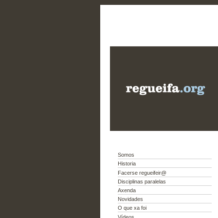
Somos
Historia
Facerse regueifeir@
Disciplinas paralelas
Axenda
Novidades
O que xa foi
Vídeos