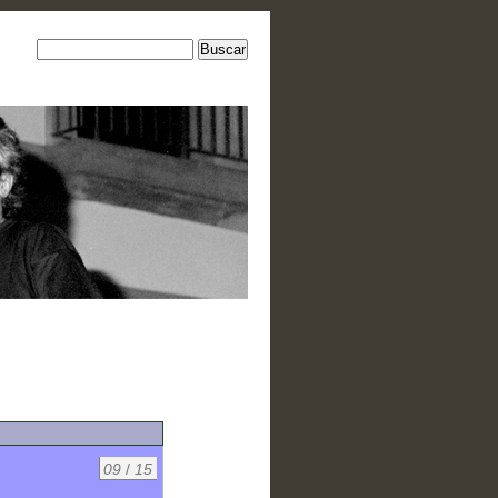
09
/
15